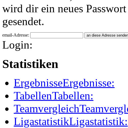
wird dir ein neues Passwort
gesendet.
email-Adresse:
Login:
Statistiken
Ergebnisse
Ergebnisse:
Tabellen
Tabellen:
Teamvergleich
Teamvergl
Ligastatistik
Ligastatistik: