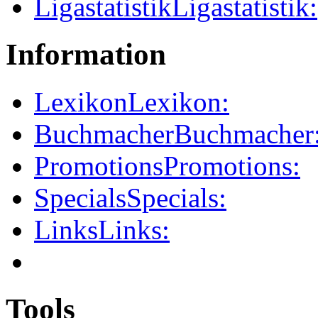
Ligastatistik
Ligastatistik:
Information
Lexikon
Lexikon:
Buchmacher
Buchmacher
Promotions
Promotions:
Specials
Specials:
Links
Links:
Tools