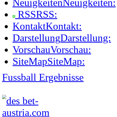
Neuigkeiten
Neuigkeiten:
RSS
RSS:
Kontakt
Kontakt:
Darstellung
Darstellung:
Vorschau
Vorschau:
SiteMap
SiteMap:
Fussball Ergebnisse