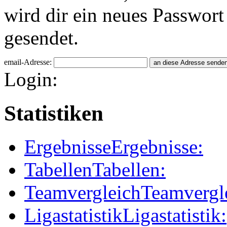
wird dir ein neues Passwort
gesendet.
email-Adresse:
Login:
Statistiken
Ergebnisse
Ergebnisse:
Tabellen
Tabellen:
Teamvergleich
Teamvergl
Ligastatistik
Ligastatistik: