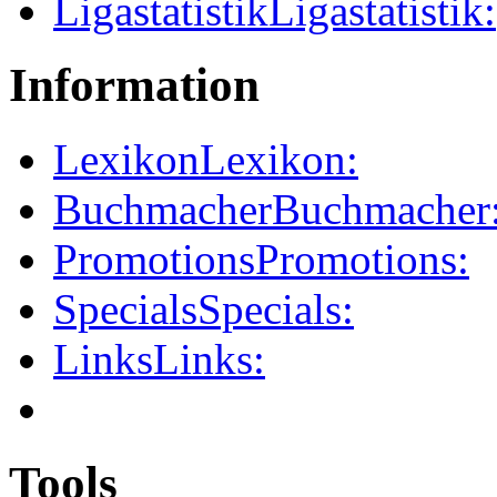
Ligastatistik
Ligastatistik:
Information
Lexikon
Lexikon:
Buchmacher
Buchmacher
Promotions
Promotions:
Specials
Specials:
Links
Links:
Tools