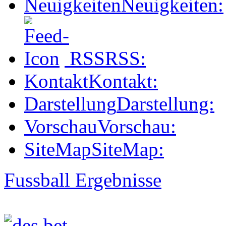
Neuigkeiten
Neuigkeiten:
RSS
RSS:
Kontakt
Kontakt:
Darstellung
Darstellung:
Vorschau
Vorschau:
SiteMap
SiteMap:
Fussball Ergebnisse