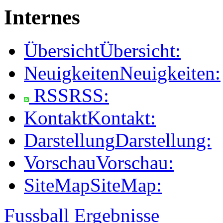
Internes
Übersicht
Übersicht:
Neuigkeiten
Neuigkeiten:
RSS
RSS:
Kontakt
Kontakt:
Darstellung
Darstellung:
Vorschau
Vorschau:
SiteMap
SiteMap:
Fussball Ergebnisse