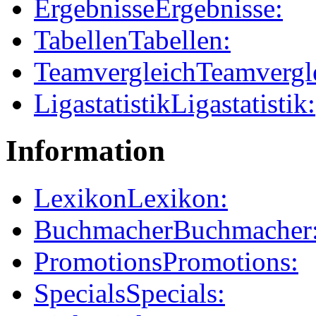
Ergebnisse
Ergebnisse:
Tabellen
Tabellen:
Teamvergleich
Teamvergl
Ligastatistik
Ligastatistik:
Information
Lexikon
Lexikon:
Buchmacher
Buchmacher
Promotions
Promotions:
Specials
Specials: