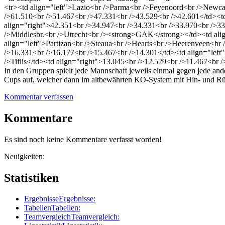
<tr><td align="left">Lazio<br />Parma<br />Feyenoord<br />Newca
/>61.510<br />51.467<br />47.331<br />43.529<br />42.601</td><td 
align="right">42.351<br />34.947<br />34.331<br />33.970<br />33
/>Middlesbr.<br />Utrecht<br /><strong>GAK</strong></td><td ali
align="left">Partizan<br />Steaua<br />Hearts<br />Heerenveen<br
/>16.331<br />16.177<br />15.467<br />14.301</td><td align="left"
/>Tiflis</td><td align="right">13.045<br />12.529<br />11.467<br 
In den Gruppen spielt jede Mannschaft jeweils einmal gegen jede an
Cups auf, welcher dann im altbewährten KO-System mit Hin- und Rüc
Kommentar verfassen
Kommentare
Es sind noch keine Kommentare verfasst worden!
Neuigkeiten:
Statistiken
Ergebnisse
Ergebnisse:
Tabellen
Tabellen:
Teamvergleich
Teamvergleich: