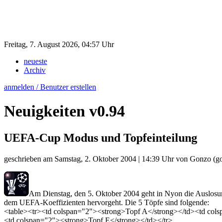
Freitag, 7. August 2026, 04:57 Uhr
neueste
Archiv
anmelden / Benutzer erstellen
Neuigkeiten
v0.94
UEFA-Cup Modus und Topfeinteilung
geschrieben am
Samstag, 2. Oktober 2004 | 14:39 Uhr
von
Gonzo
(go
Am Dienstag, den 5. Oktober 2004 geht in Nyon die Auslosu
dem UEFA-Koeffizienten hervorgeht. Die 5 Töpfe sind folgende:
<table><tr><td colspan="2"><strong>Topf A</strong></td><td col
<td colspan="2"><strong>Topf E</strong></td></tr>