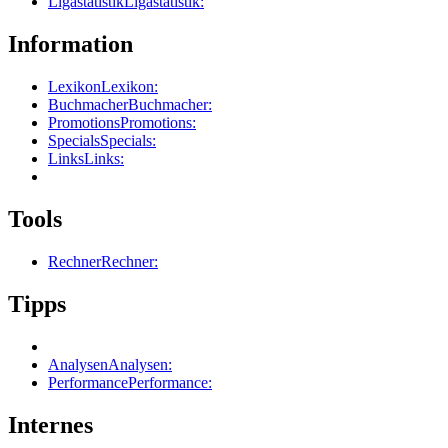
Ligastatistik
Ligastatistik:
Information
Lexikon
Lexikon:
Buchmacher
Buchmacher:
Promotions
Promotions:
Specials
Specials:
Links
Links:
Tools
Rechner
Rechner:
Tipps
Analysen
Analysen:
Performance
Performance:
Internes