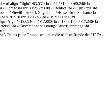
d><td align="right">83.531<br />66.531<br />65.246<br
r />Saragossa<br />Besiktas<br />Benfica<br />Lille</td><td
ao<br />Sevilla<br />D. Zagreb<br />Basel<br />Sochaux<br
<br />20.510<br />20.246<br />19.971</td><td
align="right">18.654<br />17.880<br />17.601<br />17.246<br
Petersb.<br />Beveren<br /><strong>Austria</strong><br
le>
sten 3 Teams jeder Gruppe steigen in die nächste Runde des UEFA-