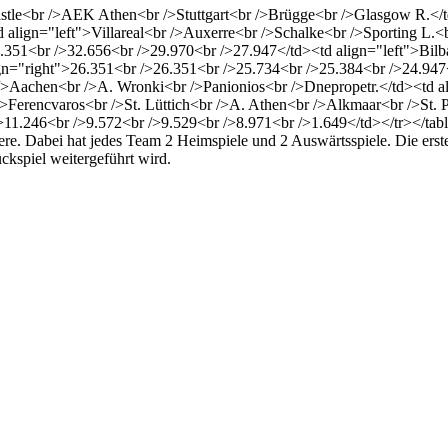
stle<br />AEK Athen<br />Stuttgart<br />Brügge<br />Glasgow R.</t
align="left">Villareal<br />Auxerre<br />Schalke<br />Sporting L.<b
.351<br />32.656<br />29.970<br />27.947</td><td align="left">Bilb
gn="right">26.351<br />26.351<br />25.734<br />25.384<br />24.947
 />Aachen<br />A. Wronki<br />Panionios<br />Dnepropetr.</td><td 
>Ferencvaros<br />St. Lüttich<br />A. Athen<br />Alkmaar<br />St. 
/>11.246<br />9.572<br />9.529<br />8.971<br />1.649</td></tr></tab
dere. Dabei hat jedes Team 2 Heimspiele und 2 Auswärtsspiele. Die er
kspiel weitergeführt wird.