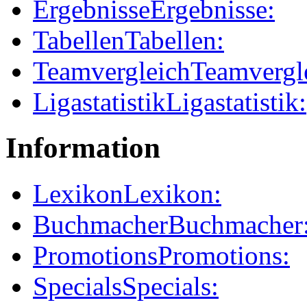
Ergebnisse
Ergebnisse:
Tabellen
Tabellen:
Teamvergleich
Teamvergl
Ligastatistik
Ligastatistik:
Information
Lexikon
Lexikon:
Buchmacher
Buchmacher
Promotions
Promotions:
Specials
Specials: