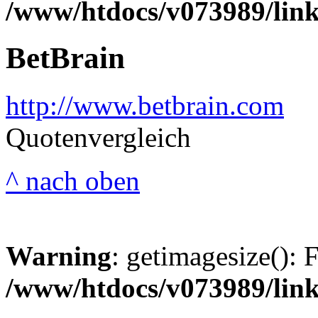
/www/htdocs/v073989/lin
BetBrain
http://www.betbrain.com
Quotenvergleich
^ nach oben
Warning
: getimagesize(): 
/www/htdocs/v073989/lin