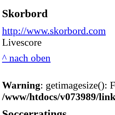
Skorbord
http://www.skorbord.com
Livescore
^ nach oben
Warning
: getimagesize(): 
/www/htdocs/v073989/lin
Soccerratings