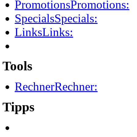
Promotions
Promotions:
Specials
Specials:
Links
Links:
Tools
Rechner
Rechner:
Tipps