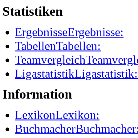
Statistiken
Ergebnisse
Ergebnisse:
Tabellen
Tabellen:
Teamvergleich
Teamvergl
Ligastatistik
Ligastatistik:
Information
Lexikon
Lexikon:
Buchmacher
Buchmacher